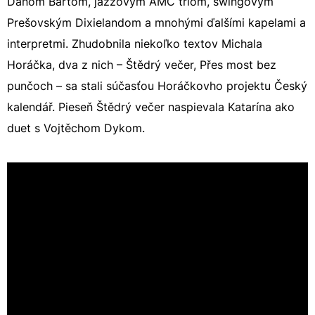
Danom Bártom, jazzovým AMC triom, swingovým
Prešovským Dixielandom a mnohými ďalšími kapelami a
interpretmi. Zhudobnila niekoľko textov Michala
Horáčka, dva z nich – Štědrý večer, Přes most bez
punčoch – sa stali súčasťou Horáčkovho projektu Český
kalendář. Pieseň Štědrý večer naspievala Katarína ako
duet s Vojtěchom Dykom.