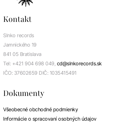
Kontakt
Slnko records
Jamnického 19
841 05 Bratislava
Tel: +421 904 698 049,
cd@slnkorecords.sk
IČO: 37602659 DIČ: 1035415491
Dokumenty
Všeobecné obchodné podmienky
Informácie o spracovaní osobných údajov