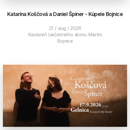
Katarína Koščová a Daniel Špiner - Kúpele Bojnice
21 / aug / 2026
Kaviareň Liečebného domu Martin
Bojnice