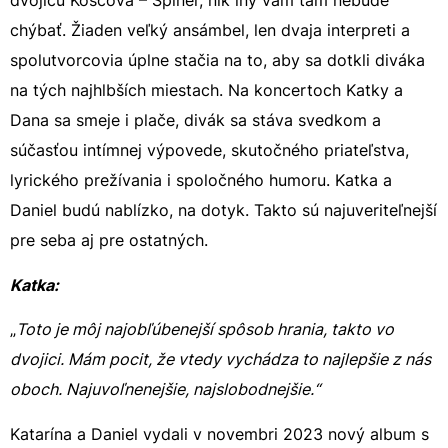
dvojicu Koščová – Špiner, nik iný vám tam nebude
chýbať. Žiaden veľký ansámbel, len dvaja interpreti a
spolutvorcovia úplne stačia na to, aby sa dotkli diváka
na tých najhlbších miestach. Na koncertoch Katky a
Dana sa smeje i plače, divák sa stáva svedkom a
súčasťou intímnej výpovede, skutočného priateľstva,
lyrického prežívania i spoločného humoru. Katka a
Daniel budú nablízko, na dotyk. Takto sú najuveriteľnejší
pre seba aj pre ostatných.
Katka:
„
Toto je môj najobľúbenejší spôsob hrania, takto vo
dvojici. Mám pocit, že vtedy vychádza to najlepšie z nás
oboch. Najuvoľnenejšie, najslobodnejšie.“
Katarína a Daniel vydali v novembri 2023 nový album s