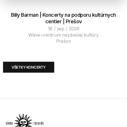
Billy Barman | Koncerty na podporu kultúrnych
centier | Prešov
18 / sep / 2026
Wave~centrum nezávislej kultúry
Prešov
VŠETKY KONCERTY