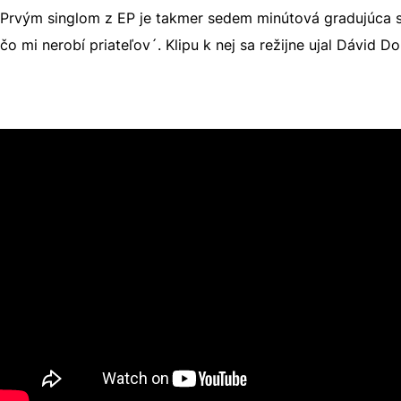
Prvým singlom z EP je takmer sedem minútová gradujúca 
čo mi nerobí priateľov´. Klipu k nej sa režijne ujal Dávid Do