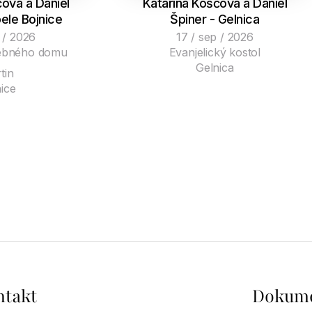
ová a Daniel
Katarína Koščová a Daniel
ele Bojnice
Špiner - Gelnica
 / 2026
17 / sep / 2026
čebného domu
Evanjelický kostol
Gelnica
tin
ice
ntakt
Dokum