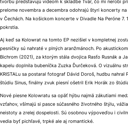
tvorbu predstavujú videom k skladbe Tvár, čo mi nerobí pr
prelome novembra a decembra odohrajú štyri koncerty na
v Čechách. Na košickom koncerte v Divadle Na Peróne 7. 
pokrstia.
Aj keď sa Kolowrat na tomto EP nezišiel v kompletnej zost
pesničky sú nahraté v plných aranžmánoch. Po akusticko
Bichrom (2021), za ktorým stála dvojica Rasťo Rusnák a J
kapelu doplnila bubeníčka Zuzka Ďurčeková. O vizuálnu st
KRISTALu sa postaral fotograf Dávid Doroš, hudbu nahral 
štúdiu Sinus, finálny zvuk piesní ošetril Erik Horák zo štúd
Nové piesne Kolowratu sa opäť hýbu najmä zákutiami med
vzťahov, všímajú si pasce súčasného životného štýlu, váži
neistoty a zrelej dospelosti. Sú osobnou výpoveďou i civiln
vedia byť pichľavé, trpké ale aj romantické.