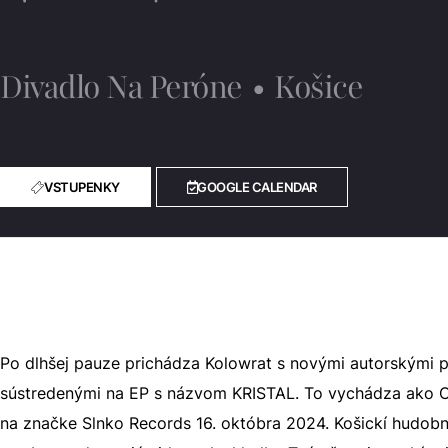
Divadlo Na Peróne
•
Košice
VSTUPENKY
GOOGLE CALENDAR
Po dlhšej pauze prichádza Kolowrat s novými autorskými p
sústredenými na EP s názvom KRISTAL. To vychádza ako CD
na značke Slnko Records 16. októbra 2024. Košickí hudobn