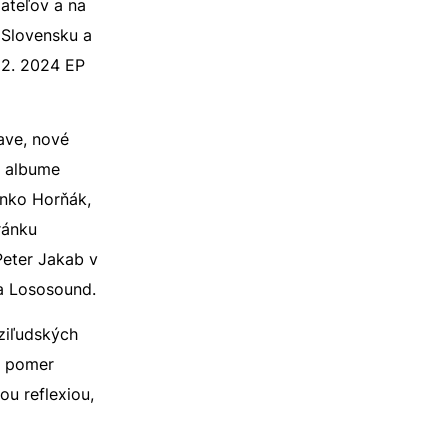
iateľov a na
 Slovensku a
12. 2024 EP
ave, nové
m albume
anko Horňák,
ránku
Peter Jakab v
ia Lososound.
ziľudských
a pomer
ou reflexiou,