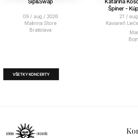
Sip&Swap
Katarína Košč
Špiner - Kúp
09 / aug / 2026
21 / aug
Malinna Store
Kaviareň Lie
Bratislava
Mar
Bojn
VŠETKY KONCERTY
Ko