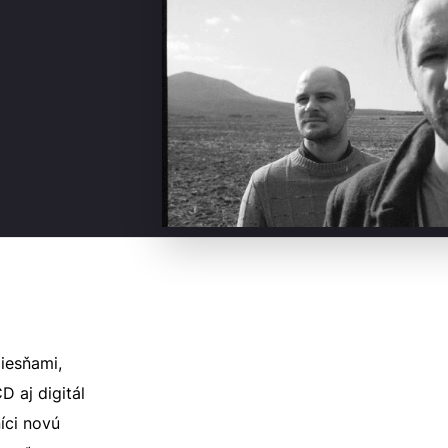
iesňami,
 aj digitál
íci novú