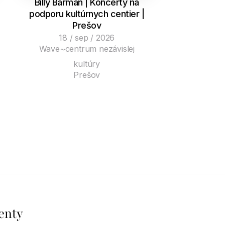
Billy Barman | Koncerty na
podporu kultúrnych centier |
Prešov
18 / sep / 2026
Wave~centrum nezávislej
kultúry
Prešov
enty