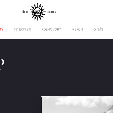
TY
INTERPRETI
ROZHOVORY
MERCH
O NÁS
P