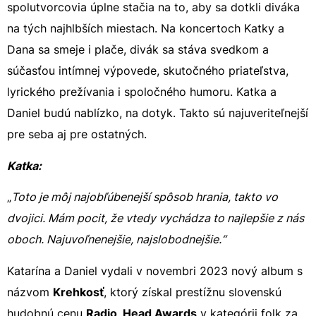
spolutvorcovia úplne stačia na to, aby sa dotkli diváka
na tých najhlbších miestach. Na koncertoch Katky a
Dana sa smeje i plače, divák sa stáva svedkom a
súčasťou intímnej výpovede, skutočného priateľstva,
lyrického prežívania i spoločného humoru. Katka a
Daniel budú nablízko, na dotyk. Takto sú najuveriteľnejší
pre seba aj pre ostatných.
Katka:
„
Toto je môj najobľúbenejší spôsob hrania, takto vo
dvojici. Mám pocit, že vtedy vychádza to najlepšie z nás
oboch. Najuvoľnenejšie, najslobodnejšie.“
Katarína a Daniel vydali v novembri 2023 nový album s
názvom
Krehkosť
, ktorý získal prestížnu slovenskú
hudobnú cenu
Radio_Head Awards
v kategórii folk za