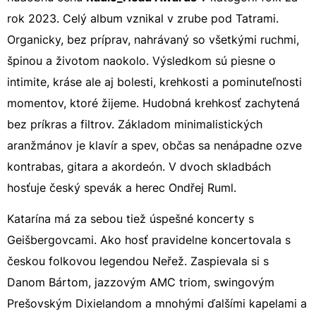
rok 2023. Celý album vznikal v zrube pod Tatrami.
Organicky, bez príprav, nahrávaný so všetkými ruchmi,
špinou a životom naokolo. Výsledkom sú piesne o
intimite, kráse ale aj bolesti, krehkosti a pominuteľnosti
momentov, ktoré žijeme. Hudobná krehkosť zachytená
bez príkras a filtrov. Základom minimalistických
aranžmánov je klavír a spev, občas sa nenápadne ozve
kontrabas, gitara a akordeón. V dvoch skladbách
hosťuje český spevák a herec Ondřej Ruml.
Katarína má za sebou tiež úspešné koncerty s
Geišbergovcami. Ako hosť pravidelne koncertovala s
českou folkovou legendou Neřež. Zaspievala si s
Danom Bártom, jazzovým AMC triom, swingovým
Prešovským Dixielandom a mnohými ďalšími kapelami a