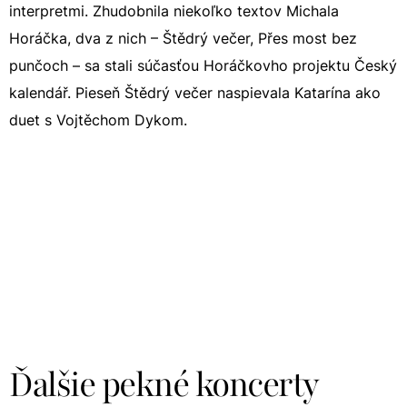
interpretmi. Zhudobnila niekoľko textov Michala
Horáčka, dva z nich – Štědrý večer, Přes most bez
punčoch – sa stali súčasťou Horáčkovho projektu Český
kalendář. Pieseň Štědrý večer naspievala Katarína ako
duet s Vojtěchom Dykom.
Ďalšie pekné koncerty