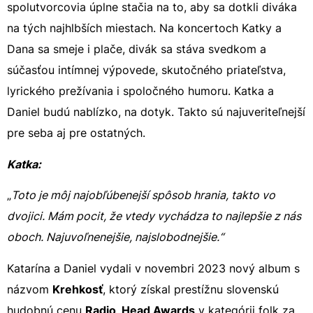
spolutvorcovia úplne stačia na to, aby sa dotkli diváka
na tých najhlbších miestach. Na koncertoch Katky a
Dana sa smeje i plače, divák sa stáva svedkom a
súčasťou intímnej výpovede, skutočného priateľstva,
lyrického prežívania i spoločného humoru. Katka a
Daniel budú nablízko, na dotyk. Takto sú najuveriteľnejší
pre seba aj pre ostatných.
Katka:
„
Toto je môj najobľúbenejší spôsob hrania, takto vo
dvojici. Mám pocit, že vtedy vychádza to najlepšie z nás
oboch. Najuvoľnenejšie, najslobodnejšie.“
Katarína a Daniel vydali v novembri 2023 nový album s
názvom
Krehkosť
, ktorý získal prestížnu slovenskú
hudobnú cenu
Radio_Head Awards
v kategórii folk za