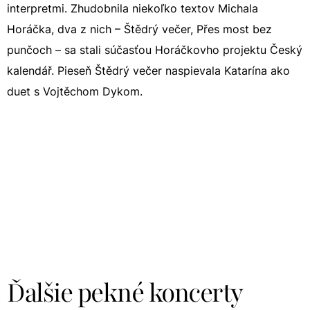
interpretmi. Zhudobnila niekoľko textov Michala
Horáčka, dva z nich – Štědrý večer, Přes most bez
punčoch – sa stali súčasťou Horáčkovho projektu Český
kalendář. Pieseň Štědrý večer naspievala Katarína ako
duet s Vojtěchom Dykom.
Ďalšie pekné koncerty