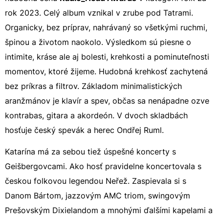
rok 2023. Celý album vznikal v zrube pod Tatrami.
Organicky, bez príprav, nahrávaný so všetkými ruchmi,
špinou a životom naokolo. Výsledkom sú piesne o
intimite, kráse ale aj bolesti, krehkosti a pominuteľnosti
momentov, ktoré žijeme. Hudobná krehkosť zachytená
bez príkras a filtrov. Základom minimalistických
aranžmánov je klavír a spev, občas sa nenápadne ozve
kontrabas, gitara a akordeón. V dvoch skladbách
hosťuje český spevák a herec Ondřej Ruml.
Katarína má za sebou tiež úspešné koncerty s
Geišbergovcami. Ako hosť pravidelne koncertovala s
českou folkovou legendou Neřež. Zaspievala si s
Danom Bártom, jazzovým AMC triom, swingovým
Prešovským Dixielandom a mnohými ďalšími kapelami a