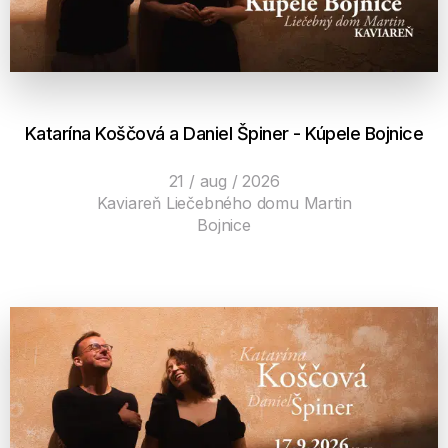
Katarína Koščová a Daniel Špiner - Kúpele Bojnice
21 / aug / 2026
Kaviareň Liečebného domu Martin
Bojnice