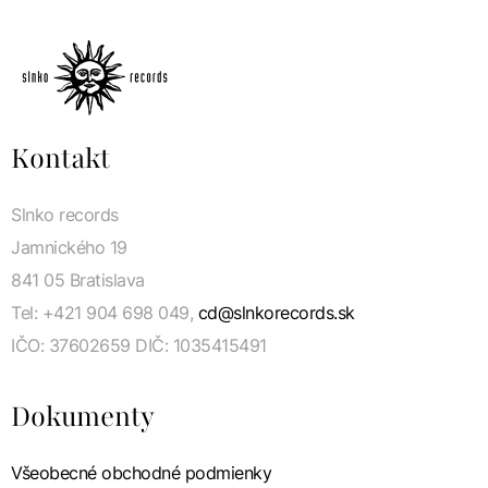
Kontakt
Slnko records
Jamnického 19
841 05 Bratislava
Tel: +421 904 698 049,
cd@slnkorecords.sk
IČO: 37602659 DIČ: 1035415491
Dokumenty
Všeobecné obchodné podmienky