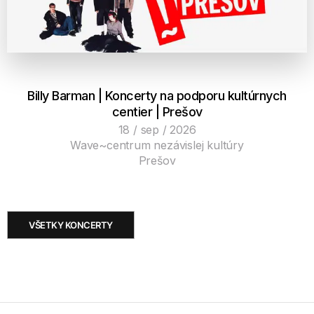
Billy Barman | Koncerty na podporu kultúrnych
centier | Prešov
18 / sep / 2026
Wave~centrum nezávislej kultúry
Prešov
VŠETKY KONCERTY